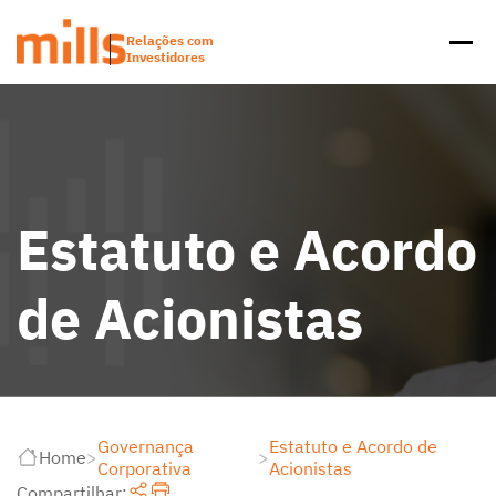
Relações com
Investidores
Estatuto e Acordo
de Acionistas
Governança
Estatuto e Acordo de
Home
>
>
Corporativa
Acionistas
Compartilhar: